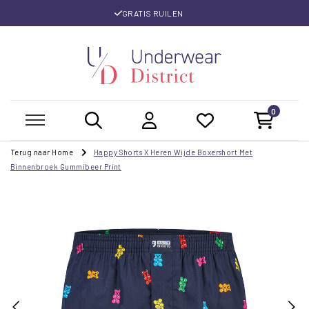
GRATIS RUILEN
0
Terug naar Home
Happy Shorts X Heren Wijde Boxershort Met
Binnenbroek Gummibeer Print