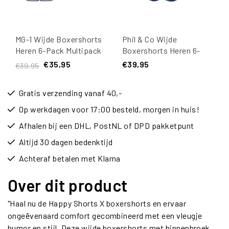
MG-1 Wijde Boxershorts
Phil & Co Wijde
Heren 6-Pack Multipack
Boxershorts Heren 6-
D610 Multicolor
Pack Multipack met
€35,95
€39,95
€39,95
Print
Gratis verzending vanaf 40,-
Op werkdagen voor 17:00 besteld, morgen in huis!
Afhalen bij een DHL, PostNL of DPD pakketpunt
Altijd 30 dagen bedenktijd
Achteraf betalen met Klarna
Over dit product
"Haal nu de Happy Shorts X boxershorts en ervaar
ongeëvenaard comfort gecombineerd met een vleugje
humor en stijl. Deze wijde boxershorts met binnenbroek