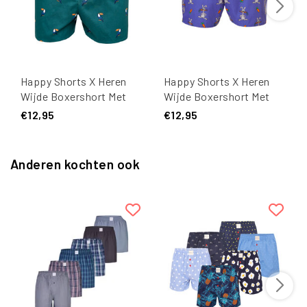
Happy Shorts X Heren
Happy Shorts X Heren
Wijde Boxershort Met
Wijde Boxershort Met
Binnenbroek Toekan
Binnenbroek Haas Print
€12,95
€12,95
Groen Print
Anderen kochten ook