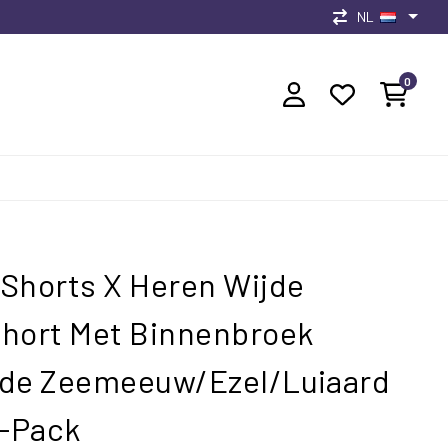
NL
0
Shorts X Heren Wijde
hort Met Binnenbroek
nde Zeemeeuw/Ezel/Luiaard
3-Pack