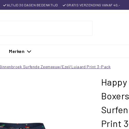
ALTIJD 30 DAGEN BEDENKTIJD
GRATIS VERZENDING VANAF 40,-
Merken
 Binnenbroek Surfende Zeemeeuw/Ezel/Luiaard Print 3-Pack
Happy 
Boxers
Surfe
Print 