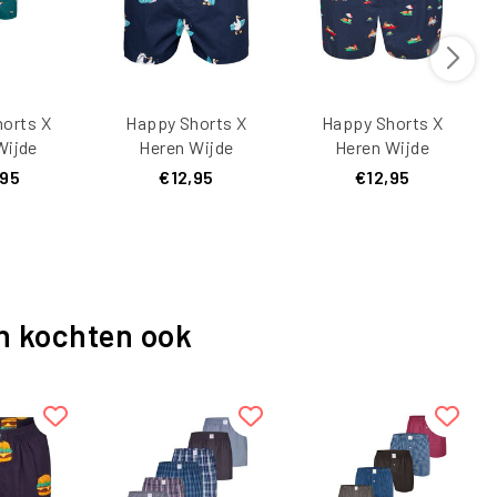
orts X
Happy Shorts X
Happy Shorts X
Wijde
Heren Wijde
Heren Wijde
rt Met
Boxershort Met
Boxershort Met
,95
€12,95
€12,95
broek
Binnenbroek
Binnenbroek Luiaard
Tucan
Surfende Zeemeeuw
Print
eemeeuw
Print
-Pack
n kochten ook