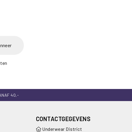
nneer
cten
ANAF 40,-
CONTACTGEGEVENS
Underwear District