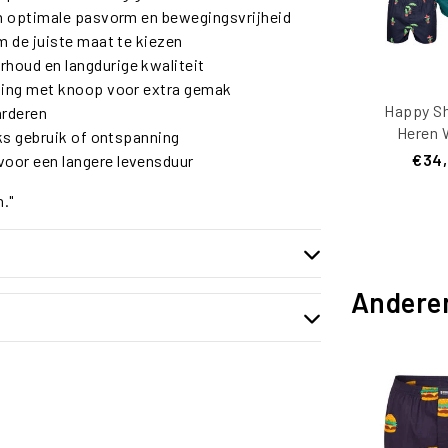
en optimale pasvorm en bewegingsvrijheid
m de juiste maat te kiezen
houd en langdurige kwaliteit
iting met knoop voor extra gemak
Happy Sh
arderen
Heren 
ks gebruik of ontspanning
Boxersho
€34
oor een langere levensduur
Binnen
Cactus/
."
Groen/Z
Print 3
Andere