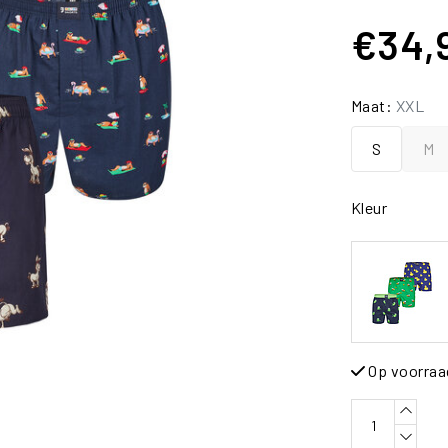
€34,
Maat:
XXL
S
M
Kleur
Op voorraa