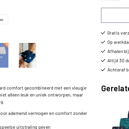
en
Gratis ver
Op werkdag
Afhalen b
Altijd 30 
Achteraf b
Gerelat
aard comfort gecombineerd met een vleugje
niet alleen leuk en uniek ontworpen, maar
ng.
 voor ademend vermogen en comfort zonder
 speelse uitstraling geven