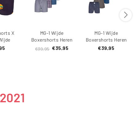
orts X
MG-1 Wijde
MG-1 Wijde
Wijde
Boxershorts Heren
Boxershorts Heren
rt Met
6-Pack Multipack
6-Pack Multipack
95
€35,95
€39,95
€39,95
k Burger
D610 Multicolor
D905
nt
 2021