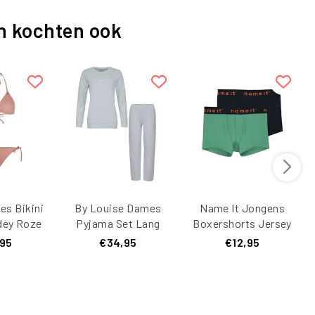
n kochten ook
es Bikini
By Louise Dames
Name It Jongens
dey Roze
Pyjama Set Lang
Boxershorts Jersey
Interlock Effen Mint
NKMBOXER 2-Pack
,95
€34,95
€12,95
Groen