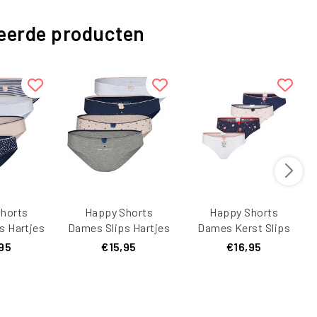
eerde producten
horts
Happy Shorts
Happy Shorts
s Hartjes
Dames Slips Hartjes
Dames Kerst Slips
ack D688
Print 4-Pack D687
4-Pack
95
€15,95
€16,95
Roze/Blauw/Wit