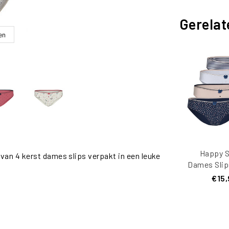
Gerelat
en
Happy S
van 4 kerst dames slips verpakt in een leuke
Dames Slip
Print 4-P
€15,