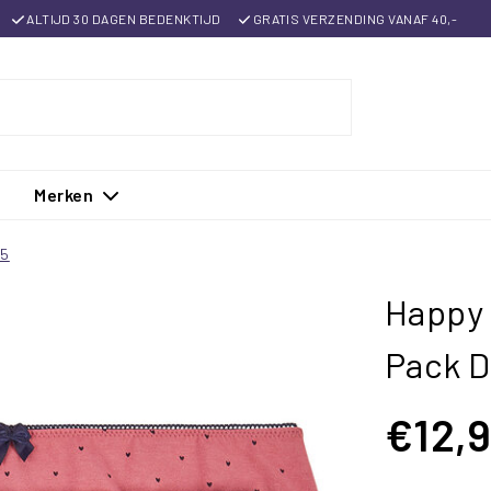
ALTIJD 30 DAGEN BEDENKTIJD
GRATIS VERZENDING VANAF 40,-
Merken
85
Happy 
Pack 
€12,