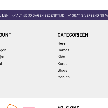
UILEN
ALTIJD 30 DAGEN BEDENKTIJD
GRATIS VERZENDING V
COUNT
CATEGORIEËN
Heren
ngen
Dames
jst
Kids
al
Kerst
Blogs
Merken
VOLG ONS