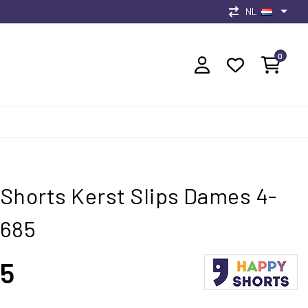
NL
0
Shorts Kerst Slips Dames 4-
D685
95