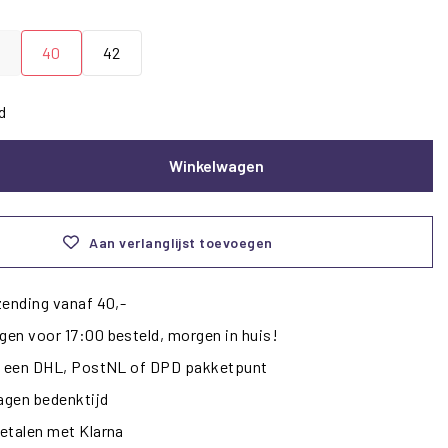
40
42
d
Winkelwagen
Aan verlanglijst toevoegen
zending vanaf 40,-
en voor 17:00 besteld, morgen in huis!
ij een DHL, PostNL of DPD pakketpunt
dagen bedenktijd
etalen met Klarna