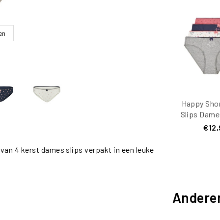
en
Happy Shor
Slips Dame
D6
€12,
van 4 kerst dames slips verpakt in een leuke
Andere