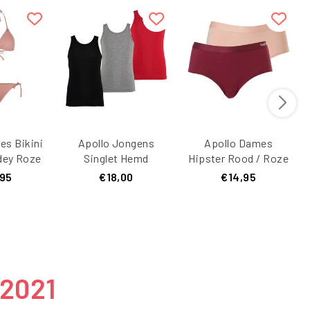
es Bikini
Apollo Jongens
Apollo Dames
dey Roze
Singlet Hemd
Hipster Rood / Roze
Bamboe 3-Pack
Bamboe 2-pack
,95
€18,00
€14,95
Multi
 2021