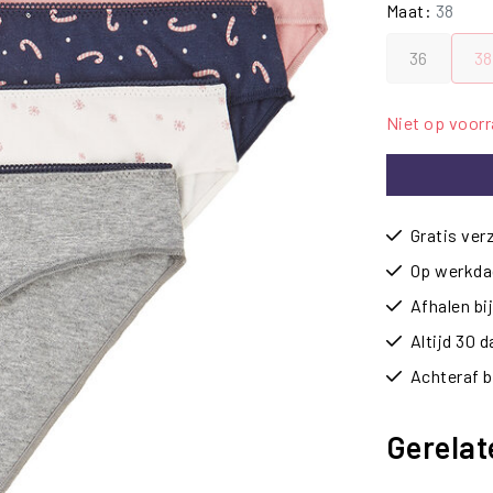
Maat:
38
36
38
Niet op voor
Gratis ver
Op werkdag
Afhalen b
Altijd 30 
Achteraf b
Gerelat