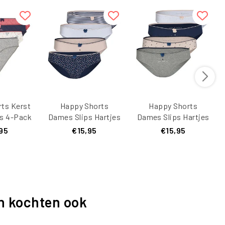
ts Kerst
Happy Shorts
Happy Shorts
s 4-Pack
Dames Slips Hartjes
Dames Slips Hartjes
85
Print 4-Pack D688
Print 4-Pack D687
95
€15,95
€15,95
n kochten ook