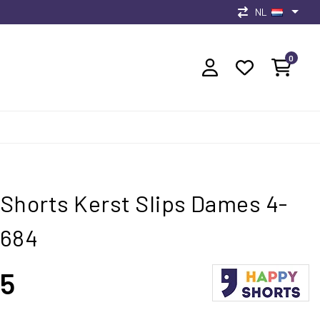
NL
0
Shorts Kerst Slips Dames 4-
D684
95