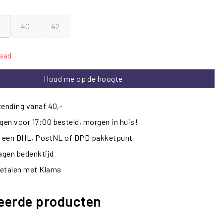
40
42
raad
Houd me op de hoogte
zending vanaf 40,-
en voor 17:00 besteld, morgen in huis!
ij een DHL, PostNL of DPD pakketpunt
dagen bedenktijd
etalen met Klarna
eerde producten