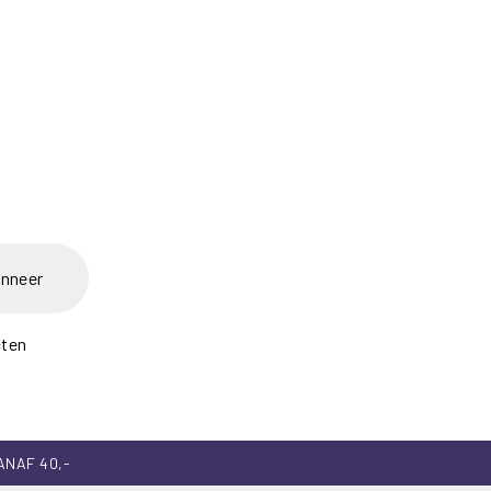
nneer
cten
ANAF 40,-