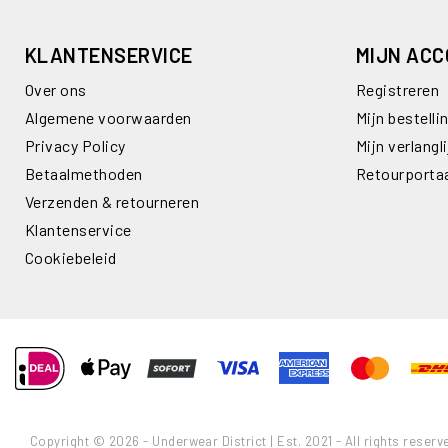
KLANTENSERVICE
MIJN AC
Over ons
Registreren
Algemene voorwaarden
Mijn bestelli
Privacy Policy
Mijn verlangli
Betaalmethoden
Retourporta
Verzenden & retourneren
Klantenservice
Cookiebeleid
Copyright © 2026 - Underwear District | Est. 2021 - All rights reserv