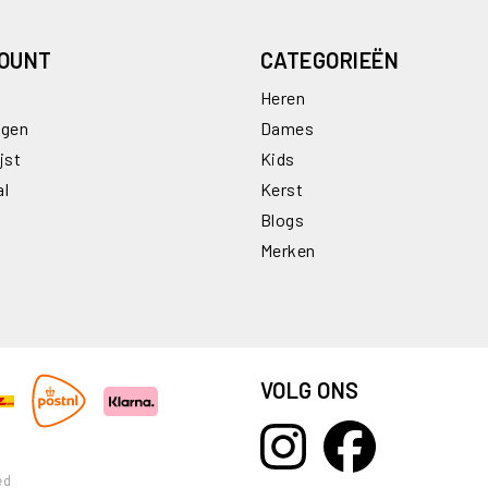
COUNT
CATEGORIEËN
Heren
ngen
Dames
jst
Kids
al
Kerst
Blogs
Merken
VOLG ONS
ed