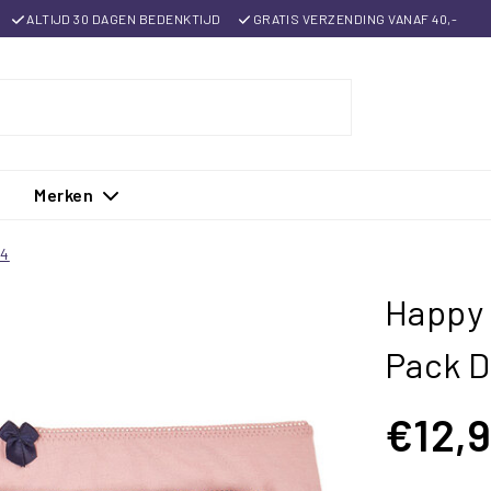
ALTIJD 30 DAGEN BEDENKTIJD
GRATIS VERZENDING VANAF 40,-
Merken
84
Happy 
Pack 
€12,