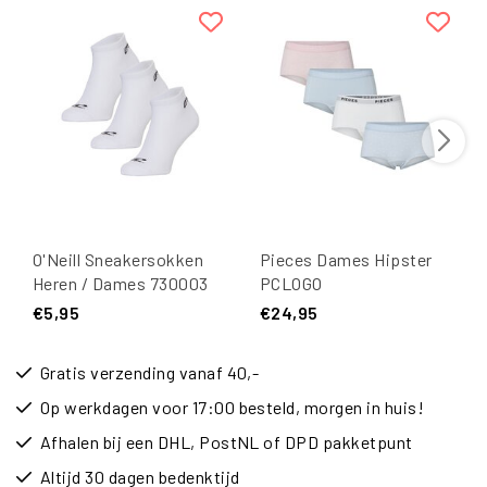
O'Neill Sneakersokken
Pieces Dames Hipster
Heren / Dames 730003
PCLOGO
Wit 3-Pack
Roze/Lichtblauw/Wit 4-
€5,95
€24,95
Pack
Gratis verzending vanaf 40,-
Op werkdagen voor 17:00 besteld, morgen in huis!
Afhalen bij een DHL, PostNL of DPD pakketpunt
Altijd 30 dagen bedenktijd