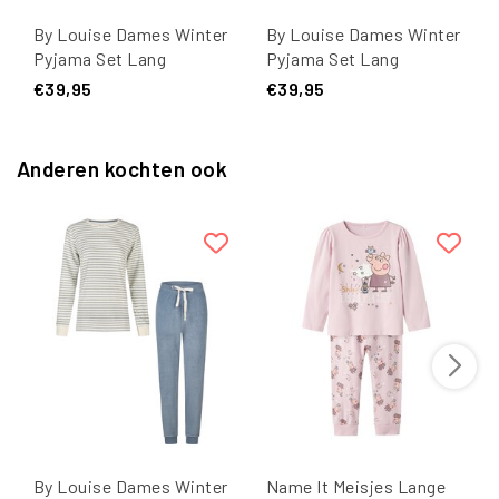
By Louise Dames Winter
By Louise Dames Winter
Pyjama Set Lang
Pyjama Set Lang
Badstof Gestreept Wit
Badstof Gestreept
€39,95
€39,95
Blauw
Anderen kochten ook
By Louise Dames Winter
Name It Meisjes Lange