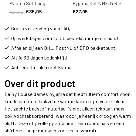
Pyjama Set Lang
Pyjama Set NMFDYRIS
Badstof Wit/Blauw
PEPPA PIG Roze
€35,95
€27,95
€39,95
Gestreept
Gratis verzending vanaf 40,-
Op werkdagen voor 17:00 besteld, morgen in huis!
Afhalen bij een DHL, PostNL of DPD pakketpunt
Altijd 30 dagen bedenktijd
Achteraf betalen met Klarna
Over dit product
De By Louise dames pyjama set biedt ultiem comfort voor
koude nachten dankzij de warme katoen-polyester blend.
Het zachte badstofmateriaal is niet alleen rekbaar, maar
ook vochtabsorberend, waardoor je heerlijk droog en warm
blijft. Deze stijlvolle pyjama heeft een ronde hals en een
shirt met lange mouwen voor extra warmte.