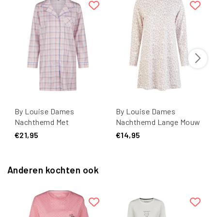
By Louise Dames
By Louise Dames
Nachthemd Met
Nachthemd Lange Mouw
Knoopsluiting Lange
Katoen Wit/Roze
€21,95
€14,95
Mouw Roze Geruit
Dierenprint
Anderen kochten ook