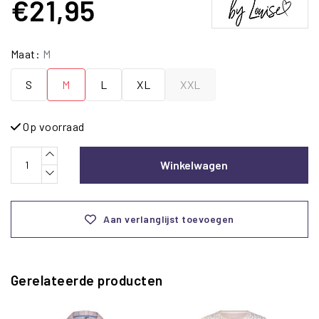
€21,95
Maat:
M
S
M
L
XL
XXL
Op voorraad
Winkelwagen
Aan verlanglijst toevoegen
Gerelateerde producten