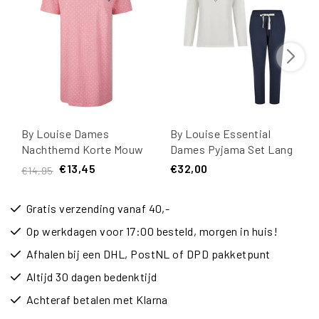
By Louise Dames
By Louise Essential
Nachthemd Korte Mouw
Dames Pyjama Set Lang
Roze Gestipt
Katoen Off-White
€13,45
€32,00
€14,95
Gratis verzending vanaf 40,-
Op werkdagen voor 17:00 besteld, morgen in huis!
Afhalen bij een DHL, PostNL of DPD pakketpunt
Altijd 30 dagen bedenktijd
Achteraf betalen met Klarna