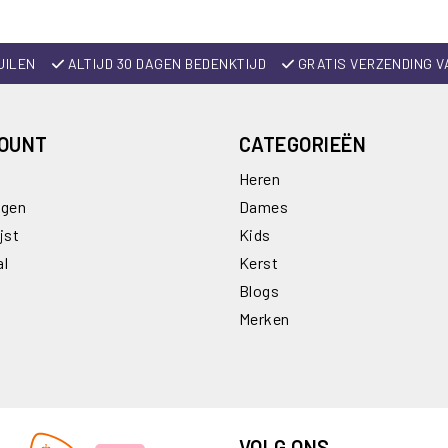
UILEN
ALTIJD 30 DAGEN BEDENKTIJD
GRATIS VERZENDING V
COUNT
CATEGORIEËN
Heren
ngen
Dames
jst
Kids
al
Kerst
Blogs
Merken
VOLG ONS