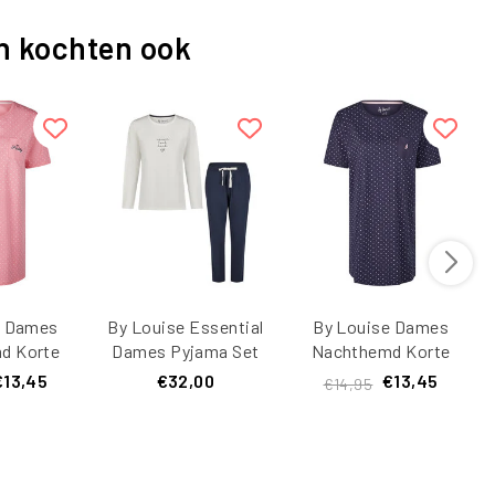
n kochten ook
e Dames
By Louise Essential
By Louise Dames
d Korte
Dames Pyjama Set
Nachthemd Korte
 Gestipt
Lang Katoen Off-
Mouw Blauw Gestipt
€13,45
€32,00
€13,45
€14,95
White