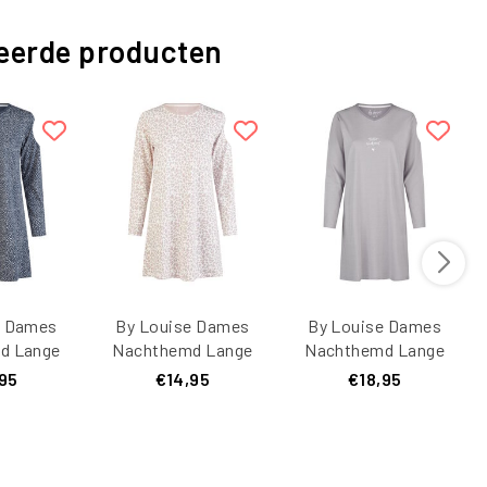
eerde producten
e Dames
By Louise Dames
By Louise Dames
d Lange
Nachthemd Lange
Nachthemd Lange
atoen
Mouw Katoen
Mouw Katoen Grijs
95
€14,95
€18,95
auw/Wit
Wit/Roze
Gestreept
ipt
Dierenprint