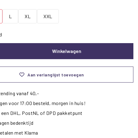
L
XL
XXL
d
Winkelwagen
Aan verlanglijst toevoegen
zending vanaf 40,-
en voor 17:00 besteld, morgen in huis!
ij een DHL, PostNL of DPD pakketpunt
dagen bedenktijd
etalen met Klarna