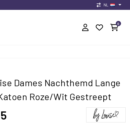
NL
0
uise Dames Nachthemd Lange
atoen Roze/Wit Gestreept
95