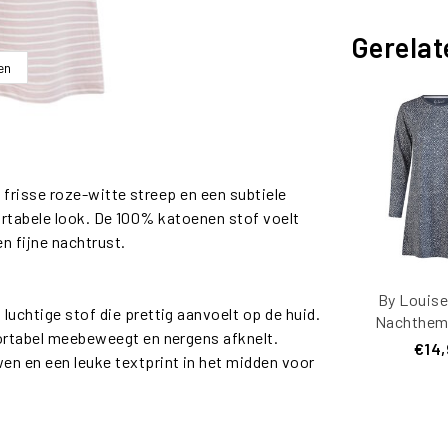
Gerelat
en
risse roze-witte streep en een subtiele
ortabele look. De 100% katoenen stof voelt
n fijne nachtrust.
By Louis
uchtige stof die prettig aanvoelt op de huid.
Nachthem
ortabel meebeweegt en nergens afknelt.
Mouw K
€14,
en en een leuke textprint in het midden voor
Donkerbl
Gest