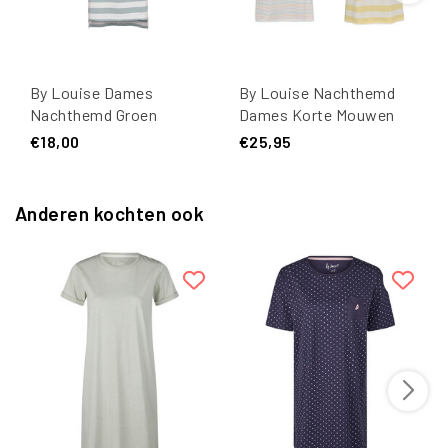
By Louise Dames
By Louise Nachthemd
Nachthemd Groen
Dames Korte Mouwen
Saturday Morning
Geel Colourful 2-Pack
€18,00
€25,95
Forever
Anderen kochten ook