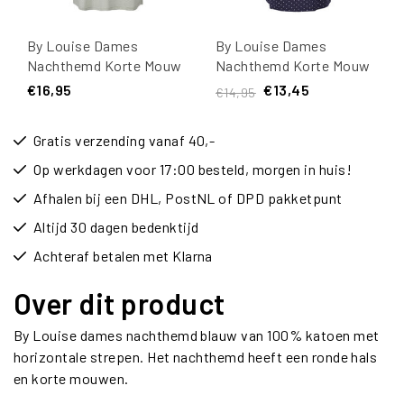
By Louise Dames
By Louise Dames
Nachthemd Korte Mouw
Nachthemd Korte Mouw
Groen Gestipt
Blauw Gestipt
€16,95
€13,45
€14,95
Gratis verzending vanaf 40,-
Op werkdagen voor 17:00 besteld, morgen in huis!
Afhalen bij een DHL, PostNL of DPD pakketpunt
Altijd 30 dagen bedenktijd
Achteraf betalen met Klarna
Over dit product
By Louise dames nachthemd blauw van 100% katoen met
horizontale strepen. Het nachthemd heeft een ronde hals
en korte mouwen.