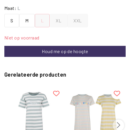
Maat:
L
S
M
L
XL
XXL
Niet op voorraad
Houd me op de hoogte
Gerelateerde producten