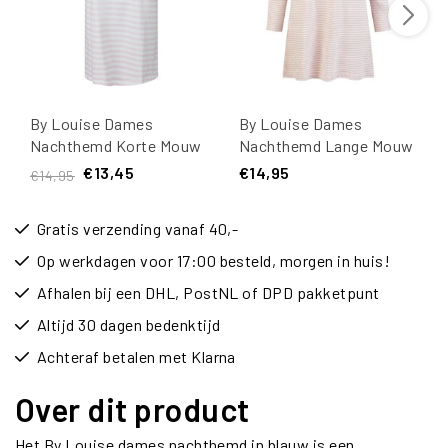
By Louise Dames
By Louise Dames
Nachthemd Korte Mouw
Nachthemd Lange Mouw
Roze Gestreept
Katoen Roze/Wit
€13,45
€14,95
€14,95
Gestreept
Gratis verzending vanaf 40,-
Op werkdagen voor 17:00 besteld, morgen in huis!
Afhalen bij een DHL, PostNL of DPD pakketpunt
Altijd 30 dagen bedenktijd
Achteraf betalen met Klarna
Over dit product
Het By Louise dames nachthemd in blauw is een