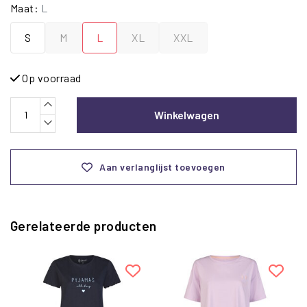
Maat:
L
S
M
L
XL
XXL
Op voorraad
Winkelwagen
Aan verlanglijst toevoegen
Gerelateerde producten