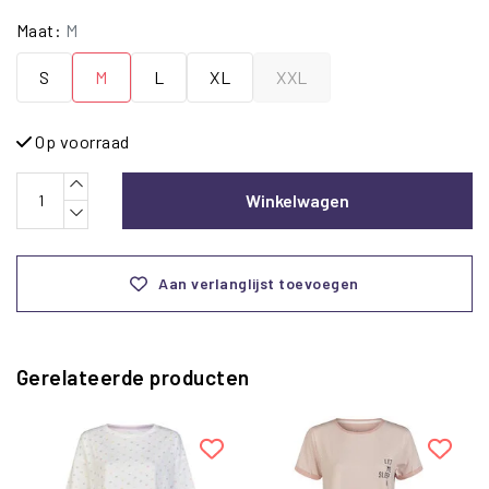
Maat:
M
S
M
L
XL
XXL
Op voorraad
Winkelwagen
Aan verlanglijst toevoegen
Gerelateerde producten