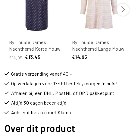
By Louise Dames
By Louise Dames
Nachthemd Korte Mouw
Nachthemd Lange Mouw
Blauw Gestipt
Katoen Roze/Wit
€13,45
€14,95
€14,95
Gestreept
Gratis verzending vanaf 40,-
Op werkdagen voor 17:00 besteld, morgen in huis!
Afhalen bij een DHL, PostNL of DPD pakketpunt
Altijd 30 dagen bedenktijd
Achteraf betalen met Klarna
Over dit product