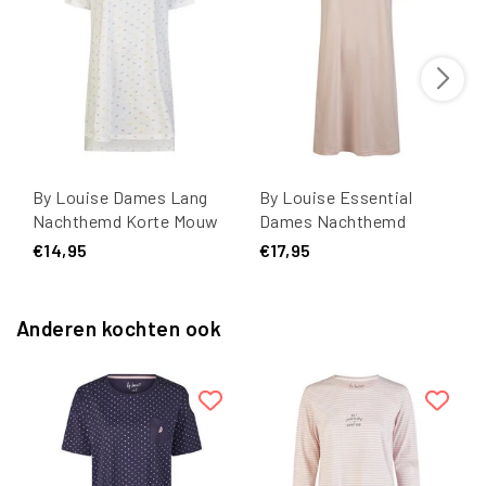
By Louise Dames Lang
By Louise Essential
Nachthemd Korte Mouw
Dames Nachthemd
Wit Hartjes Confetti
Korte Mouw Gestreept
€14,95
€17,95
Roze
Anderen kochten ook