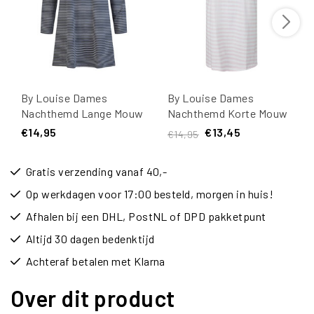
By Louise Dames
By Louise Dames
Nachthemd Lange Mouw
Nachthemd Korte Mouw
Katoen
Roze Gestreept
€14,95
€13,45
€14,95
Donkerblauw/Wit
Gestreept
Gratis verzending vanaf 40,-
Op werkdagen voor 17:00 besteld, morgen in huis!
Afhalen bij een DHL, PostNL of DPD pakketpunt
Altijd 30 dagen bedenktijd
Achteraf betalen met Klarna
Over dit product