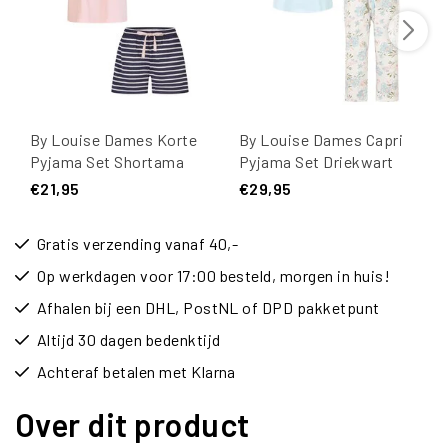
By Louise Dames Korte
By Louise Dames Capri
Pyjama Set Shortama
Pyjama Set Driekwart
Roze/Donkerblauw
Blauw/Wit Gebloemd
€21,95
€29,95
Gratis verzending vanaf 40,-
Op werkdagen voor 17:00 besteld, morgen in huis!
Afhalen bij een DHL, PostNL of DPD pakketpunt
Altijd 30 dagen bedenktijd
Achteraf betalen met Klarna
Over dit product