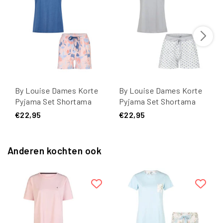
By Louise Dames Korte
By Louise Dames Korte
Pyjama Set Shortama
Pyjama Set Shortama
Blauw/Roze Gebloemd
Blauw/Wit Gestipt
€22,95
€22,95
Anderen kochten ook