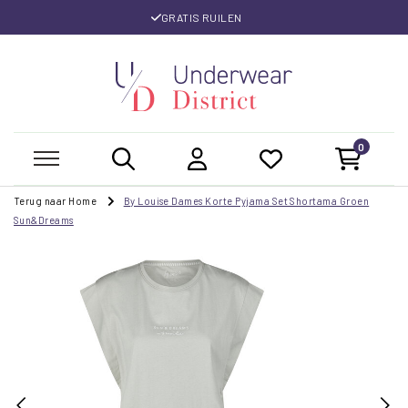
GRATIS RUILEN
0
Terug naar Home
By Louise Dames Korte Pyjama Set Shortama Groen
Sun&Dreams