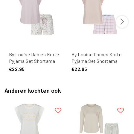
By Louise Dames Korte
By Louise Dames Korte
Pyjama Set Shortama
Pyjama Set Shortama
Lila Sun&Dreams
Roze Geruit
€22,95
€22,95
Anderen kochten ook