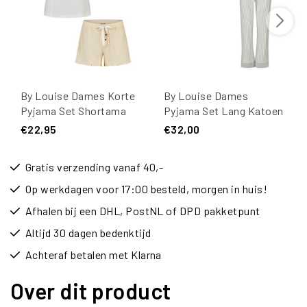
By Louise Dames Korte
By Louise Dames
Pyjama Set Shortama
Pyjama Set Lang Katoen
Wit/Geel
Beige/Mintgroen
€22,95
€32,00
Gestreept
Gratis verzending vanaf 40,-
Op werkdagen voor 17:00 besteld, morgen in huis!
Afhalen bij een DHL, PostNL of DPD pakketpunt
Altijd 30 dagen bedenktijd
Achteraf betalen met Klarna
Over dit product