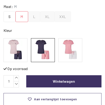
Maat:
M
S
M
L
XL
XXL
Kleur
Op voorraad
Winkelwagen
Aan verlanglijst toevoegen