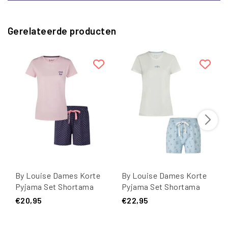
Gerelateerde producten
By Louise Dames Korte
By Louise Dames Korte
Pyjama Set Shortama
Pyjama Set Shortama
Roze Weekend
Wit/Lichtblauw
€20,95
€22,95
Gebloemd