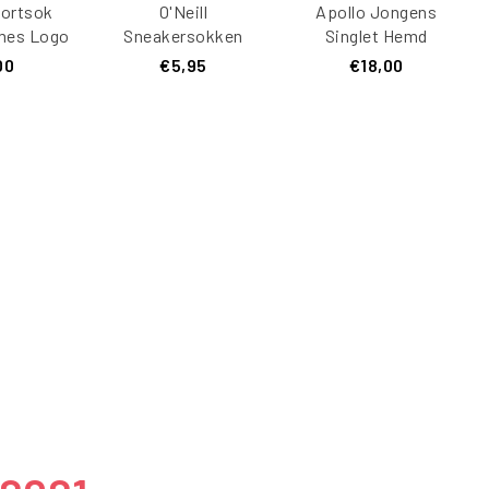
portsok
O'Neill
Apollo Jongens
mes Logo
Sneakersokken
Singlet Hemd
t 2-Pack
Dames 730003
Bamboe 3-Pack
00
€5,95
€18,00
Roze / Wit 3-Pack
Multi