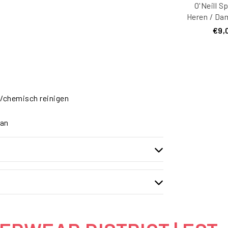
O'Neill S
Heren / Da
Script Wi
€9,
n/chemisch reinigen
aan