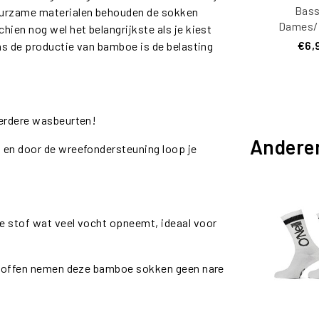
Bass
duurzame materialen behouden de sokken
Dames/
ien nog wel het belangrijkste als je kiest
Bamboe 
€6,
ens de productie van bamboe is de belasting
Invisible 
Pack 
eerdere wasbeurten!
Andere
 en door de wreefondersteuning loop je
e stof wat veel vocht opneemt, ideaal voor
 stoffen nemen deze bamboe sokken geen nare