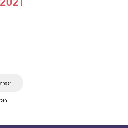
 2021
nneer
cten