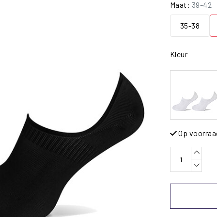
Maat:
39-42
35-38
Kleur
Op voorraa