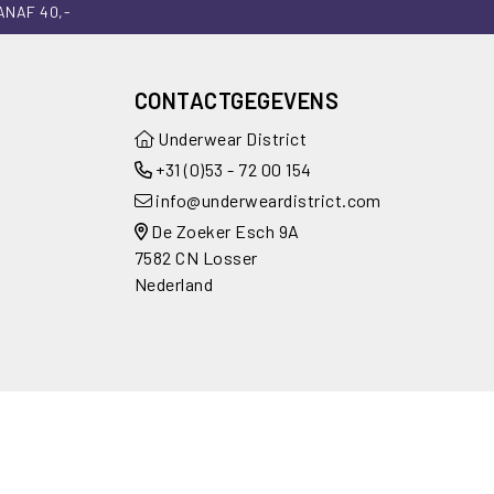
ANAF 40,-
CONTACTGEGEVENS
Underwear District
+31 (0)53 - 72 00 154
info@underweardistrict.com
De Zoeker Esch 9A
7582 CN Losser
Nederland