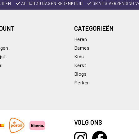
UILEN
ALTIJD 30 DAGEN BEDENKTIJD
GRATIS VERZENDING V
COUNT
CATEGORIEËN
Heren
ngen
Dames
jst
Kids
al
Kerst
Blogs
Merken
VOLG ONS