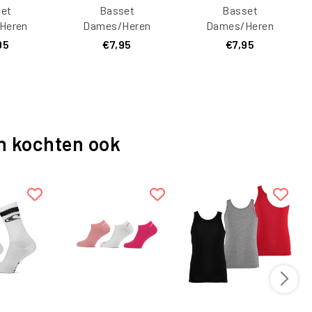
et
Basset
Basset
Heren
Dames/Heren
Dames/Heren
Sokken
Bamboe Sokken 2-
Bamboe Sokken 2-
95
€7,95
€7,95
Footie 2-
Pack Grijs
Pack Donkerblauw
Wit
n kochten ook