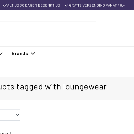
ALTIJD 30 DAGEN BEDENKTIJD
GRATIS VERZENDING VANAF 40,-
Brands
ucts tagged with loungewear
ound...