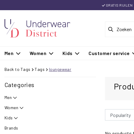
GRATIS RUILEN
Men
Women
Kids
Customer service
Back to Tags
Tags
loungewear
Categories
Prod
Men
Women
Kids
Brands
No products f