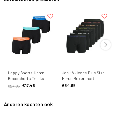
Happy Shorts Heren
Jack & Jones Plus Size
Boxershorts Trunks
Heren Boxershorts
Effen Zwart 3-Pack
Trunks JACBASIC Zwart
€17,46
€64,95
€24,95
7-Pack
Anderen kochten ook