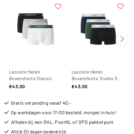
Lacoste Heren
Lacoste Heren
Boxershorts Classic
Boxershorts Trunks 3-
Trunks Wit/Grijs/Zwart
Pack Zwart/Groen/Navy
€43,00
€43,00
3-Pack
Blauw
Gratis verzending vanaf 40,-
Op werkdagen voor 17:00 besteld, morgen in huis!
Afhalen bij een DHL, PostNL of DPD pakketpunt
Altijd 30 dagen bedenktijd